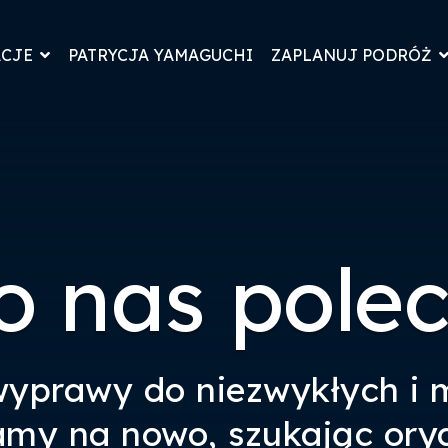
ACJE
PATRYCJA YAMAGUCHI
ZAPLANUJ PODRÓŻ
o nas pole
wyprawy do niezwykłych i m
amy na nowo, szukając ory