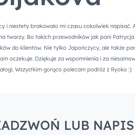
y i niestety brakowało mi czasu cokolwiek napisać.
a twarzy. Bo takich przewodników jak pani Patrycja j
ów do klientów. Nie tylko Japończycy, ale także pani
n sam oczekuje. Dziękuje za wspomnienia i za niesamo
ałogi. Wszystkim gorąco polecam podróż z Ryoko :)
ZADZWOŃ LUB NAPIS