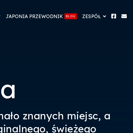
JAPONIA PRZEWODNIK
ZESPÓŁ
BLOG
ca
ało znanych miejsc, a
ginalnego, świeżego