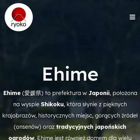
Ehime
Ehime
(愛媛県) to prefektura w
Japonii
, położona
na wyspie
Shikoku
, która słynie z pięknych
krajobrazów, historycznych miejsc, gorących źródeł
(onsenów) oraz
tradycyjnych japońskich
ogrodów
. Ehime jest również domem dla wielu