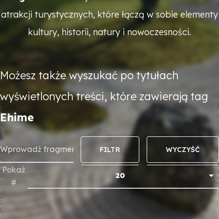
atrakcji turystycznych, które łączą w sobie elementy
kultury, historii, natury i nowoczesności.
Możesz także wyszukać po tytułach
wyświetlonych treści, które zawierają tag
Ehime
FILTR
WYCZYŚĆ
Wprowadź fragment Tytułu
Pokaż
20
#